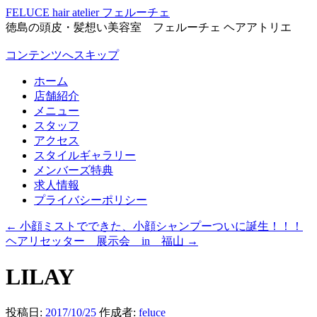
FELUCE hair atelier フェルーチェ
徳島の頭皮・髪想い美容室 フェルーチェ ヘアアトリエ
コンテンツへスキップ
ホーム
店舗紹介
メニュー
スタッフ
アクセス
スタイルギャラリー
メンバーズ特典
求人情報
プライバシーポリシー
←
小顔ミストでできた、小顔シャンプーついに誕生！！！
ヘアリセッター 展示会 in 福山
→
LILAY
投稿日:
2017/10/25
作成者:
feluce