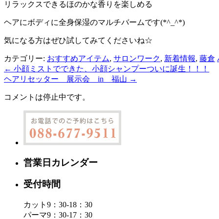
リラックスできるほのかな香りを楽しめる
ヘアにボディに全身保湿のマルチバームです(*^_^*)
気になる方はぜひ試してみてくださいね☆
カテゴリー:
おすすめアイテム
,
サロンワーク
,
新着情報
,
藤倉
←
小顔ミストでできた、小顔シャンプーついに誕生！！！
ヘアリセッター 展示会 in 福山
→
コメントは停止中です。
営業日カレンダー
受付時間
カット9：30-18：30
パーマ9：30-17：30