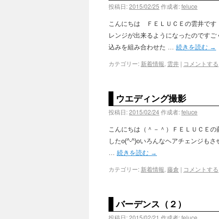
投稿日:
2015/02/25
作成者:
feluce
こんにちは ＦＥＬＵＣＥの雲井です
レンジが出来るようになったのですごく
込みを組み合わせた …
続きを読む
→
カテゴリー:
新着情報
,
雲井
|
コメントする
ウエディング撮影
投稿日:
2015/02/24
作成者:
feluce
こんにちは（＾－＾）ＦＥＬＵＣＥの
したo(^-^)oいろんなヘアチェン
…
続きを読む
→
カテゴリー:
新着情報
,
藤倉
|
コメントする
バーデンス（２）
投稿日:
2015/02/21
作成者:
feluce