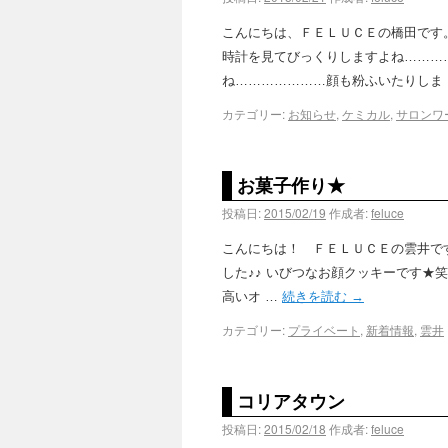
こんにちは、ＦＥＬＵＣＥの橋田です
時計を見てびっくりしますよね………
ね…………………顔も粉ふいたりしま
カテゴリー:
お知らせ
,
ケミカル
,
サロンワ
お菓子作り★
投稿日:
2015/02/19
作成者:
feluce
こんにちは！ ＦＥＬＵＣＥの雲井です
した♪♪ いびつなお顔クッキーです★笑
高いオ …
続きを読む
→
カテゴリー:
プライベート
,
新着情報
,
雲井
コリアタウン
投稿日:
2015/02/18
作成者:
feluce