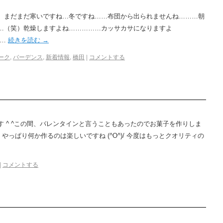
。まだまだ寒いですね…冬ですね……布団から出られませんね………朝
…（笑）乾燥しますよね……………カッサカサになりますよ
 …
続きを読む
→
ーク
,
バーデンス
,
新着情報
,
橋田
|
コメントする
 ^ ^この間、バレンタインと言うこともあったのでお菓子を作りしま
 やっぱり何か作るのは楽しいですね (^O^)/ 今度はもっとクオリティの
|
コメントする