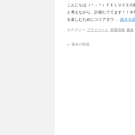
こんにちは（＾－＾）ＦＥＬＵＣＥの
と考えながら、計画たててます！！今
を楽しむためにコリアタウ …
続きを
カテゴリー:
プライベート
,
新着情報
,
藤倉
←
過去の投稿