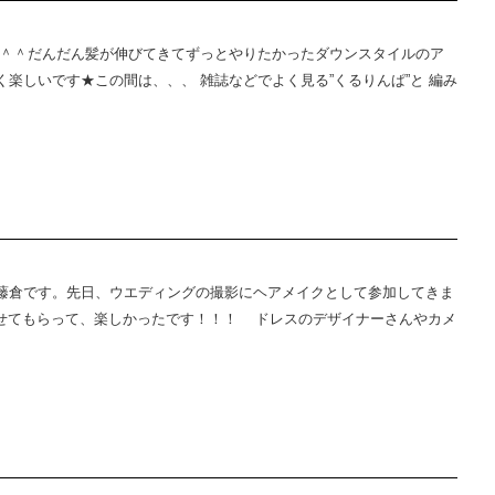
 ＾＾だんだん髪が伸びてきてずっとやりたかったダウンスタイルのア
楽しいです★この間は、、、 雑誌などでよく見る”くるりんぱ”と 編み
藤倉です。先日、ウエディングの撮影にヘアメイクとして参加してきま
ジもさせてもらって、楽しかったです！！！ ドレスのデザイナーさんやカメ