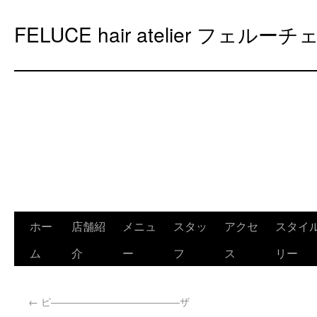
FELUCE hair atelier フェルーチ
ホー
店舗紹
メニュ
スタッ
アクセ
スタイ
ム
介
ー
フ
ス
リー
←
ピ―――――――――――――ザ