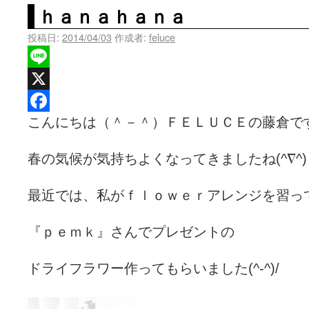
ｈａｎａｈａｎａ
投稿日:
2014/04/03
作成者:
feluce
Line
X
こんにちは（＾－＾）ＦＥＬＵＣＥの藤倉で
Facebook
春の気候が気持ちよくなってきましたね(^∇^)
最近では、私がｆｌｏｗｅｒアレンジを習っ
『ｐｅｍｋ』さんでプレゼントの
ドライフラワー作ってもらいました(^-^)/