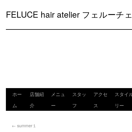
FELUCE hair atelier フェルーチ
ホー
店舗紹
メニュ
スタッ
アクセ
スタイ
ム
介
ー
フ
ス
リー
←
summer１