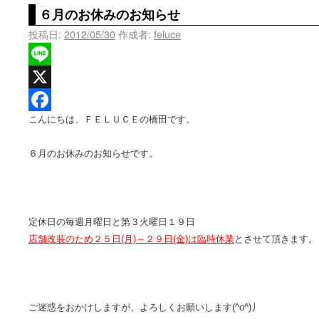
６月のお休みのお知らせ
投稿日:
2012/05/30
作成者:
feluce
Line
X
こんにちは、ＦＥＬＵＣＥの橋田です。
Facebook
６月のお休みのお知らせです。
定休日の毎週月曜日と第３火曜日１９日
店舗改装のため２５日(月)～２９日(金)は臨時休業
とさせて頂きます。
ご迷惑をおかけしますが、よろしくお願いします(^o^)丿