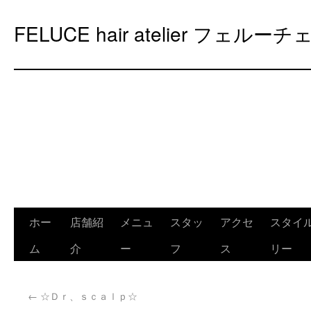
FELUCE hair atelier フェルーチ
ホー
店舗紹
メニュ
スタッ
アクセ
スタイ
ム
介
ー
フ
ス
リー
←
☆Ｄｒ、ｓｃａｌｐ☆