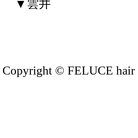
▼雲井
Copyright © FELUCE hair at