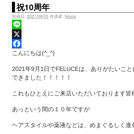
祝10周年
投稿日:
2021/09/03
作成者:
feluce
Line
X
こんにちは(^_^)
Facebook
2021年9月1日でFELUCEは、ありがたいこ
できました！！！！！
これもひとえにご来店いただいております皆
あっという間の１０年ですが
ヘアスタイルや薬液などは、めまぐるしく進