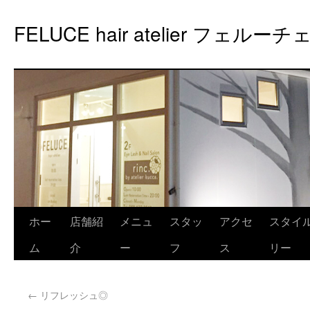
FELUCE hair atelier フェルーチ
ホー
店舗紹
メニュ
スタッ
アクセ
スタイ
ム
介
ー
フ
ス
リー
←
リフレッシュ◎