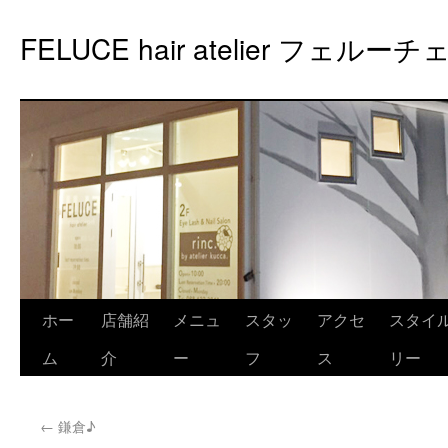
FELUCE hair atelier フェルーチ
ホー
店舗紹
メニュ
スタッ
アクセ
スタイ
ム
介
ー
フ
ス
リー
←
鎌倉♪