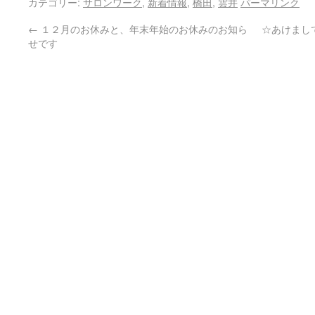
カテゴリー:
サロンワーク
,
新着情報
,
橋田
,
雲井
パーマリンク
←
１２月のお休みと、年末年始のお休みのお知ら
☆あけまし
せです