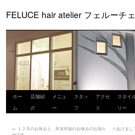
FELUCE hair atelier フェルーチ
ホー
店舗紹
メニュ
スタッ
アクセ
スタイ
ム
介
ー
フ
ス
リー
←
１２月のお休みと、年末年始のお休みのお知ら
☆あけまし
せです