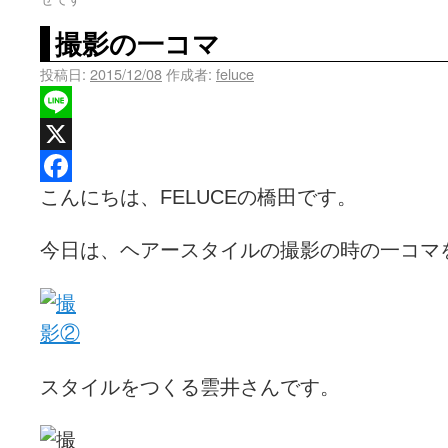
撮影の一コマ
投稿日:
2015/12/08
作成者:
feluce
Line
X
こんにちは、FELUCEの橋田です。
Facebook
今日は、ヘアースタイルの撮影の時の一コマをご紹
スタイルをつくる雲井さんです。