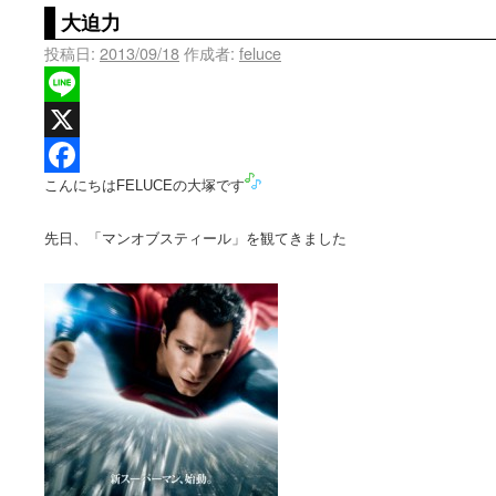
大迫力
投稿日:
2013/09/18
作成者:
feluce
Line
X
こんにちはFELUCEの大塚です
Facebook
先日、「マンオブスティール」を観てきました