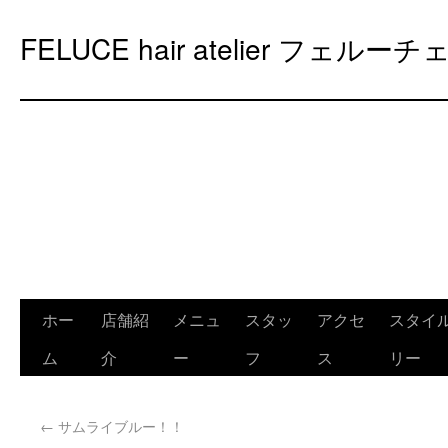
FELUCE hair atelier フェルーチ
ホー
店舗紹
メニュ
スタッ
アクセ
スタイ
ム
介
ー
フ
ス
リー
←
サムライブルー！！