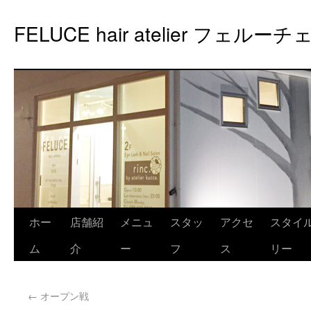
FELUCE hair atelier フェルーチ
ホー
店舗紹
メニュ
スタッ
アクセ
スタイ
ム
介
ー
フ
ス
リー
←
オープン戦