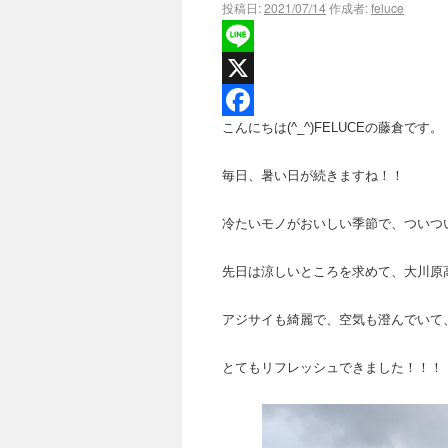
投稿日:
2021/07/14
作成者:
feluce
Line
X
こんにちは(^_^)FELUCEの藤倉です。
Facebook
毎日、暑い日が続きますね！！
冷たいモノがおいしい季節で、ついつい食
先日は涼しいところを求めて、大川原
アジサイも綺麗で、空気も澄んでいて
とてもリフレッシュできました！！！