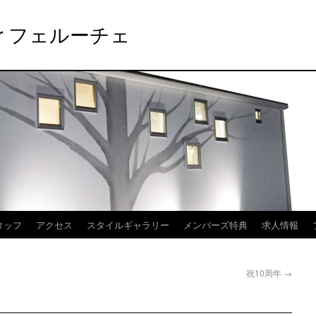
elier フェルーチェ
タッフ
アクセス
スタイルギャラリー
メンバーズ特典
求人情報
祝10周年
→