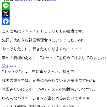
Line
X
Facebook
こんにちは（＾－＾）ＦＥＬＵＣＥの藤倉です。
先日、大好きな韓国料理食べにいきました(^-^)/
やっぱりたまに、行きたくなりますね・・・！！！
辛めの料理のあとに、”ホットク”を初めて注文してみました♪
”ホットク”とは、中に蜜が入ったお焼きで
韓国の屋台では、定番に売られているお菓子です(^ε^)♪
今回みたいにフルーツやアイスとの相性もいいですし、
いろんなバリエーションが楽しめるみたいです☆★
ますます韓国に興味深々になりました( ´艸｀)