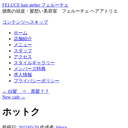
FELUCE hair atelier フェルーチェ
徳島の頭皮・髪想い美容室 フェルーチェ ヘアアトリエ
コンテンツへスキップ
ホーム
店舗紹介
メニュー
スタッフ
アクセス
スタイルギャラリー
メンバーズ特典
求人情報
プライバシーポリシー
←
白髪 ⇒ 黒髪？？
New cafe
→
ホットク
投稿日:
2015/05/20
作成者:
feluce