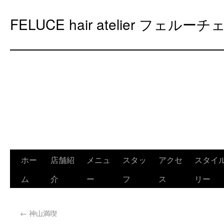
FELUCE hair atelier フェルーチ
ホー
店舗紹
メニュ
スタッ
アクセ
スタイ
ム
介
ー
フ
ス
リー
←
神山満喫