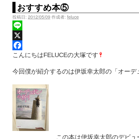
おすすめ本⑤
投稿日:
2012/05/09
作成者:
feluce
Line
X
こんにちはFELUCEの大塚です
Facebook
今回僕が紹介するのは伊坂幸太郎の「オーデ
この本は伊坂幸太郎のデビュ