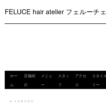
FELUCE hair atelier フェルーチ
ホー
店舗紹
メニュ
スタッ
アクセ
スタイ
ム
介
ー
フ
ス
リー
←
ｌｕｎｃｈ☆