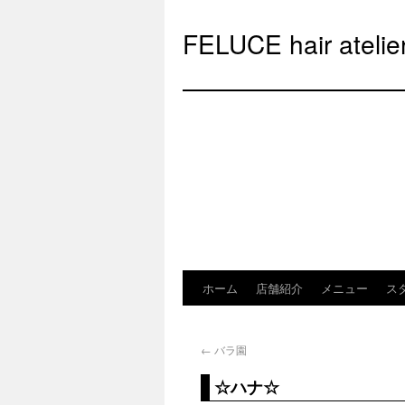
FELUCE hair at
ホーム
店舗紹介
メニュー
ス
←
バラ園
☆ハナ☆