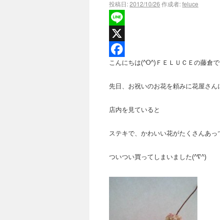
投稿日:
2012/10/26
作成者:
feluce
Line
X
こんにちは(^O^)ＦＥＬＵＣＥの藤倉
Facebook
先日、お祝いのお花を頼みに花屋さん
店内を見ていると
ステキで、かわいい花がたくさんあっ
ついつい買ってしまいました(^∇^)