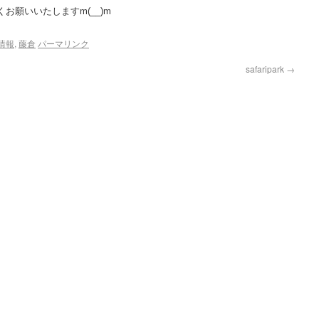
お願いいたしますm(__)m
情報
,
藤倉
パーマリンク
safaripark
→