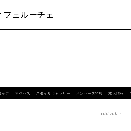
elier フェルーチェ
タッフ
アクセス
スタイルギャラリー
メンバーズ特典
求人情報
safaripark
→