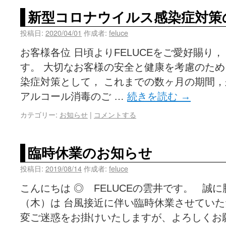
新型コロナウイルス感染症対策
投稿日:
2020/04/01
作成者:
feluce
お客様各位 日頃よりFELUCEをご愛好賜り
す。 大切なお客様の安全と健康を考慮のため
染症対策として， これまでの数ヶ月の期間，
アルコール消毒のご …
続きを読む
→
カテゴリー:
お知らせ
|
コメントする
臨時休業のお知らせ
投稿日:
2019/08/14
作成者:
feluce
こんにちは ◎ FELUCEの雲井です。 誠に
（木）は 台風接近に伴い臨時休業させてい
変ご迷惑をお掛けいたしますが、よろしくお