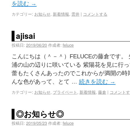
を読む
→
カテゴリー:
お知らせ
,
新着情報
,
雲井
|
コメントする
ajisai
投稿日:
2019/06/20
作成者:
feluce
こんにちは（＾－＾）FELUCEの藤倉です。
浦の山の辺りに咲いている 紫陽花を見に行っ
蕾もたくさんあったのでこれからが満開の時期
んな色があって、とて …
続きを読む
→
カテゴリー:
お知らせ
,
プライベート
,
新着情報
,
藤倉
|
コメントす
◎お知らせ◎
投稿日:
2019/05/23
作成者:
feluce