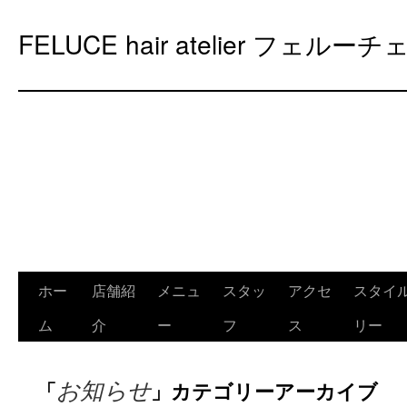
FELUCE hair atelier フェルーチ
ホー
店舗紹
メニュ
スタッ
アクセ
スタイ
ム
介
ー
フ
ス
リー
「
」カテゴリーアーカイブ
お知らせ