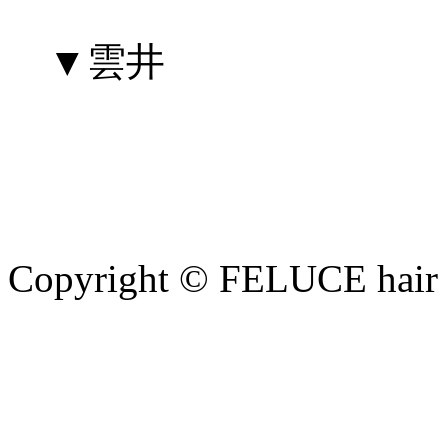
▼雲井
Copyright © FELUCE hair at