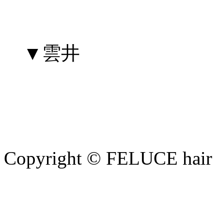
▼雲井
Copyright © FELUCE hair at