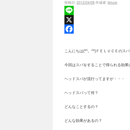
投稿日:
2012/04/08
作成者:
feluce
Line
X
Facebook
こんにちは(*^。^*)ＦＥＬＵＣＥのス
今回はスパをすることで得られる効果につ
ヘッドスパが流行ってますが・・・
ヘッドスパって何？
どんなことするの？
どんな効果があるの？