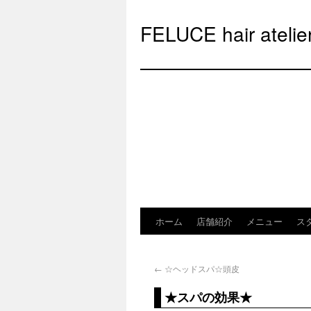
FELUCE hair at
ホーム
店舗紹介
メニュー
ス
←
☆ヘッドスパ☆頭皮
★スパの効果★